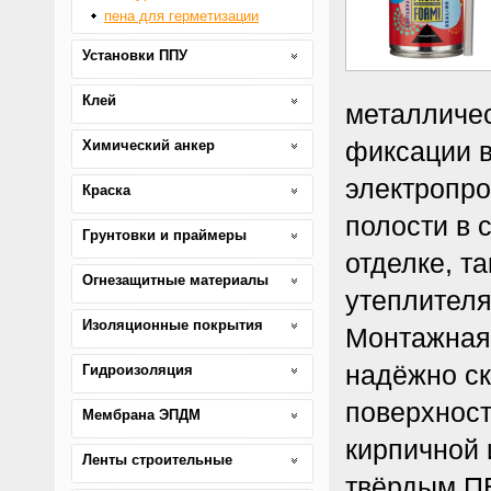
пена для герметизации
Установки ППУ
Клей
металличес
фиксации в
Химический анкер
электропро
Краска
полости в 
Грунтовки и праймеры
отделке, т
Огнезащитные материалы
утеплителя
Изоляционные покрытия
Монтажная
надёжно с
Гидроизоляция
поверхност
Мембрана ЭПДМ
кирпичной 
Ленты строительные
твёрдым ПВ