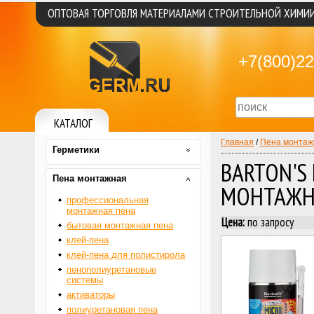
ОПТОВАЯ ТОРГОВЛЯ МАТЕРИАЛАМИ СТРОИТЕЛЬНОЙ ХИМИ
+7(800)22
КАТАЛОГ
Главная
/
Пена монтаж
Герметики
BARTON'S
Пена монтажная
МОНТАЖН
профессиональная
монтажная пена
Цена:
по запросу
бытовая монтажная пена
клей-пена
клей-пена для полистирола
пенополиуретановые
системы
активаторы
полиуретановая пена