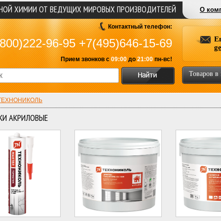
ЬНОЙ ХИМИИ ОТ ВЕДУЩИХ МИРОВЫХ ПРОИЗВОДИТЕЛЕЙ
О ком
Контактный телефон:
E
800)222-96-95
+7(495)646-15-69
g
Прием звонков с
09:00
до
21:00
пн-вс!
Товаров в
ТЕХНОНИКОЛЬ
КИ АКРИЛОВЫЕ