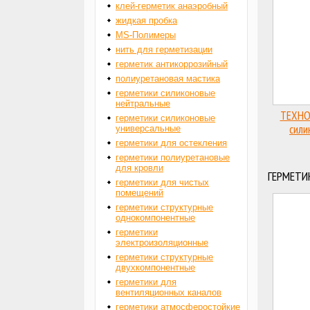
клей-герметик анаэробный
жидкая пробка
MS-Полимеры
нить для герметизации
герметик антикоррозийный
полиуретановая мастика
герметики силиконовые
нейтральные
ТЕХНО
герметики силиконовые
сили
универсальные
герметики для остекления
герметики полиуретановые
для кровли
ГЕРМЕТИ
герметики для чистых
помещений
герметики структурные
однокомпонентные
герметики
электроизоляционные
герметики структурные
двухкомпонентные
герметики для
вентиляционных каналов
герметики атмосферостойкие