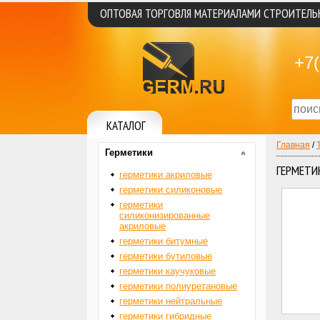
ОПТОВАЯ ТОРГОВЛЯ МАТЕРИАЛАМИ СТРОИТЕЛ
+7(
КАТАЛОГ
Главная
/
Герметики
ГЕРМЕТИ
герметики акриловые
герметики силиконовые
герметики
силиконизированные
акриловые
герметики битумные
герметики бутиловые
герметики каучуковые
герметики полиуретановые
герметики нейтральные
герметики гибридные