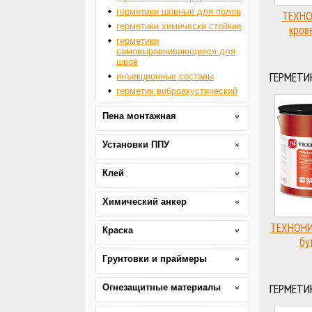
герметики шовные для полов
ТЕХНО
герметики химически стойкие
кров
герметики
самовыравнивающиеся для
швов
ГЕРМЕТИ
инъекционные составы
герметик виброакустический
Пена монтажная
Установки ППУ
Клей
Химический анкер
ТЕХНОНИ
Краска
бу
Грунтовки и праймеры
ГЕРМЕТИ
Огнезащитные материалы