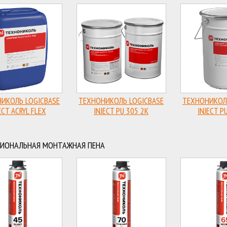
ИКОЛЬ LOGICBASE
ТЕХНОНИКОЛЬ LOGICBASE
ТЕХНОНИКОЛЬ
ECT ACRYL FLEX
INJECT PU 305 2K
INJECT P
стификатор для
Инъекционный состав
Инъекционн
тных инъекционных
гелей
ИОНАЛЬНАЯ МОНТАЖНАЯ ПЕНА