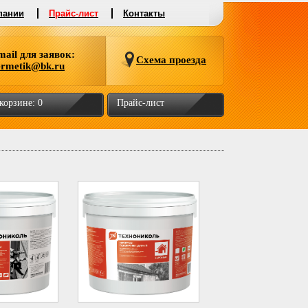
пании
Прайс-лист
Контакты
mail для заявок:
Схема проезда
ermetik@bk.ru
 корзине:
0
Прайс-лист