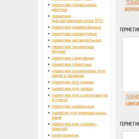
ТЕХНО
герметики силиконовые
акрило
цветные
герметики
высокотемпературные RTV
герметики универсальные
ГЕРМЕТИ
герметики аквариумные
герметики автомобильные
герметики силикатные
печные
герметики санитарные
герметики паркетные
герметики силиконовые для
камня и мрамора
герметики для дерева
герметики для зеркал
герметики для стеклопакетов
ТЕХНО
и стекол
санита
герметики кровельные
герметик для межпанельных
швов
ГЕРМЕТИ
герметики для сэндвич-
панелей
клей-герметик