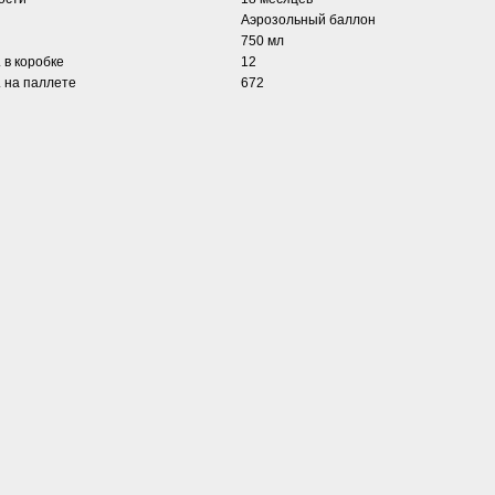
Аэрозольный баллон
750 мл
 в коробке
12
. на паллете
672