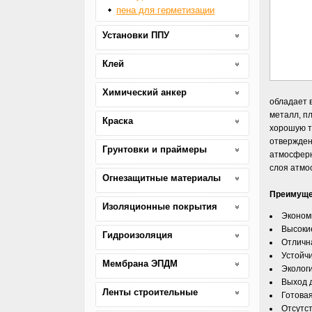
пена для герметизации
Установки ППУ
Клей
Химический анкер
обладает 
металл, п
Краска
хорошую т
отвержден
Грунтовки и праймеры
атмосферн
слоя атмо
Огнезащитные материалы
Преимуще
Изоляционные покрытия
Эконом
Высоки
Гидроизоляция
Отличн
Устойчи
Мембрана ЭПДМ
Эколог
Выход д
Ленты строительные
Готова
Отсутс