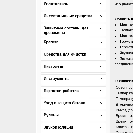
Уплотнитель
изоцианат
Инсектицидные средства
Область 
Монтаж
Защитные составы для
Теплои
древесины
Монтаж
Гермет
Крепеж
Гермет
Звукои
Средства для очистки
Звукоиз
соединени
Пистолеты
Инструменты
Техническ
Сезоннос
Перчатки рабочие
Температ
Температ
Уход и защита бетона
Вторично
Выход (с
Рулоны
Время пр
Время по
Звукоизоляция
Класс огн
Срок годн