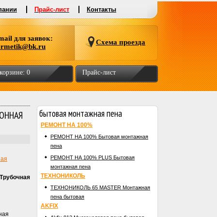
пании
Прайс-лист
Контакты
mail для заявок:
Схема проезда
ermetik@bk.ru
 корзине:
0
Прайс-лист
бытовая монтажная пена
ЗОННАЯ
РЕМОНТ НА 100%
РЕМОНТ НА 100% Бытовая монтажная
пена
РЕМОНТ НА 100% PLUS Бытовая
ная
монтажная пена
ТЕХНОНИКОЛЬ
(Трубочная
ТЕХНОНИКОЛЬ 65 MASTER Монтажная
пена бытовая
AKFIX
ная