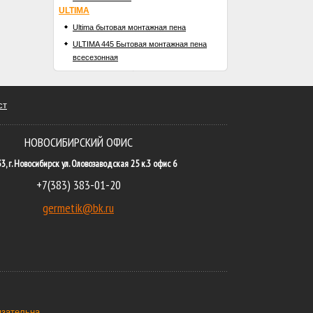
ULTIMA
Ultima бытовая монтажная пена
ULTIMA 445 Бытовая монтажная пена
всесезонная
ст
НОВОСИБИРСКИЙ ОФИС
3, г. Новосибирск ул. Оловозаводская 25 к.3 офис 6
+7(383) 383-01-20
germetik@bk.ru
язательна.