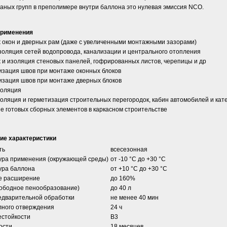
аных групп в преполимере внутри баллона это нулевая эмиссия NCO.
применения
 окон и дверных рам (даже с увеличенными монтажными зазорами)
золяция сетей водопровода, канализации и центрального отопления
 и изоляция стеновых панелей, гофрированных листов, черепицы и др
изация швов при монтаже оконных блоков
изация швов при монтаже дверных блоков
золяция
оляция и герметизация строительных перегородок, кабин автомобилей и кат
е готовых сборных элементов в каркасном строительстве
ие характеристики
ть
всесезонная
ура применения (окружающей среды)
от -10 °C до +30 °C
ура баллона
от +10 °С до +30 °С
е расширение
до 160%
вободное пенообразование)
до 40 л
едварительной обработки
не менее 40 мин
лного отверждения
24 ч
естойкости
В3
ости
18 месяцев