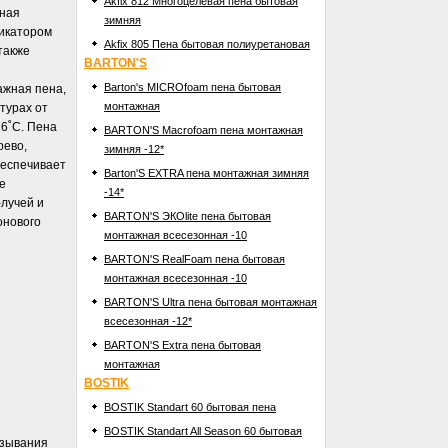
Akfix 812 Многоцелевая пена бытовая
тная
зимняя
ликатором
Akfix 805 Пена бытовая полиуретановая
также
BARTON'S
Barton's MICROfoam пена бытовая
жная пена,
монтажная
турах от
16˚С. Пена
BARTON'S Macrofoam пена монтажная
рево,
зимняя -12*
беспечивает
Barton'S EXTRA пена монтажная зимняя
е
-14*
лучей и
BARTON'S ЭКОlite пена бытовая
онового
монтажная всесезонная -10
BARTON'S RealFoam пена бытовая
монтажная всесезонная -10
BARTON'S Ultra пена бытовая монтажная
всесезонная -12*
BARTON'S Extra пена бытовая
монтажная
BOSTIK
BOSTIK Standart 60 бытовая пена
BOSTIK Standart All Season 60 бытовая
язывания