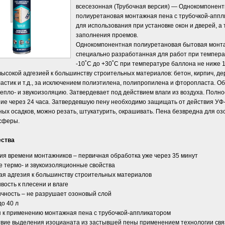
всесезонная (Трубочная версия) — Однокомпонен
полиуретановая монтажная пена с трубочкой-апп
для использования при установке окон и дверей, а 
заполнения проемов.
Однокомпонентная полиуретановая бытовая монта
специально разработанная для работ при темпера
-10˚С до +30˚С при температуре баллона не ниже 
высокой адгезией к большинству строительных материалов: бетон, кирпич, де
ластик и т.д., за исключением полиэтилена, полипропилена и фторопласта. О
епло- и звукоизоляцию. Затвердевает под действием влаги из воздуха. Полно
ие через 24 часа. Затвердевшую пену необходимо защищать от действия УФ-
ых осадков, можно резать, штукатурить, окрашивать. Пена безвредна для оз
сферы.
ства
ия времени монтажников – первичная обработка уже через 35 минут
е термо- и звукоизоляционные свойства
ая адгезия к большинству строительных материалов
вость к плесени и влаге
ичность – не разрушает озоновый слой
о 40 л
я к применению монтажная пена с трубочкой-аппликатором
твие выделения изоцианата из застывшей пены применением технологии св