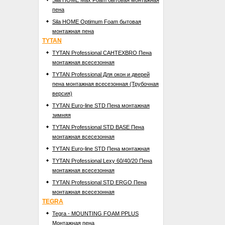
Sila HOME Max Foam бытовая монтажная
пена
Sila HOME Optimum Foam бытовая
монтажная пена
TYTAN
TYTAN Professional САНТЕХBRO Пена
монтажная всесезонная
TYTAN Professional Для окон и дверей
пена монтажная всесезонная (Трубочная
версия)
TYTAN Euro-line STD Пена монтажная
зимняя
TYTAN Professional STD BASE Пена
монтажная всесезонная
TYTAN Euro-line STD Пена монтажная
TYTAN Professional Lexy 60/40/20 Пена
монтажная всесезонная
TYTAN Professional STD ERGO Пена
монтажная всесезонная
TEGRA
Tegra - MOUNTING FOAM PPLUS
Mонтажная пена