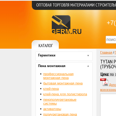
ОПТОВАЯ ТОРГОВЛЯ МАТЕРИАЛАМИ СТРОИТЕЛ
+7(
КАТАЛОГ
Главная
/
Герметики
TYTAN 
(ТРУБОЧ
Пена монтажная
Цена:
по 
профессиональная
монтажная пена
бытовая монтажная пена
Допо
клей-пена
всесезонн
клей-пена для полистирола
пенополиуретановые
системы
активаторы
полиуретановая пена