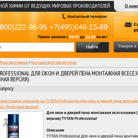
ЬНОЙ ХИМИИ ОТ ВЕДУЩИХ МИРОВЫХ ПРОИЗВОДИТЕЛЕЙ
О ком
Контактный телефон:
E
800)222-96-95
+7(495)646-15-69
g
Прием звонков с
09:00
до
21:00
пн-вс!
Товаров в
Пена монтажная
/
бытовая монтажная пена
PROFESSIONAL ДЛЯ ОКОН И ДВЕРЕЙ ПЕНА МОНТАЖНАЯ ВСЕСЕ
НАЯ ВЕРСИЯ)
запросу
лнительное описание на TYTAN Professional Для окон и дверей пена монтаж
ая (Трубочная версия)
Для окон и дверей пена монтажная всесезонная 
версия) TYTAN Professional
Описание
TYTAN Professional Для окон и дверей пена монтаж