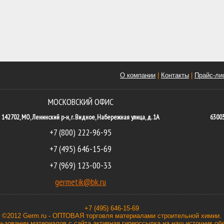
О компании
|
Контакты
|
Прайс-ли
МОСКОВСКИЙ ОФИС
142702, МО, Ленинский р-н, г. Видное, Набережная улица, д. 1А
63003
+7 (800) 222-96-95
+7 (495) 646-15-69
+7 (969) 123-00-33
germetik@bk.ru
+7 (495) 646-15-69
©2012 Germ.ru - ОПТОВАЯ торговля материалами строительной химии.
ьзовании материалов с сайта активная гиперссылка на наш источник об