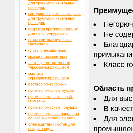
для трубных и кабельных
проходок
Преимуще
материалы противопожарные
для трубных и кабельных
Негорюч
проходок
покрытия противопожарные
Не соде
для пенополиуретана
огнезащитные рулонные
Благода
материалы
плиты огнезащитные
примыкани
краски огнезащитные
Класс г
ленты уплотнительные
терморасширяющиеся
мастика
терморасширяющаяся
раствор огнеупорный
Область п
противопожарные муфты
Для выс
противопожарные спрей-
герметики
В качес
противопожарные подушки
противопожарная панель на
Для эле
основе минеральной ваты
огнезащитный состав для
промышленн
воздуховодов