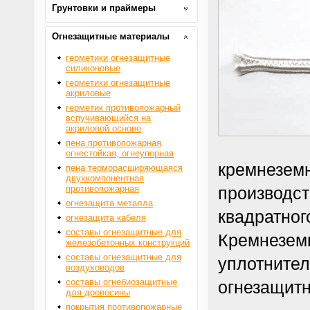
Грунтовки и праймеры
Огнезащитные материалы
герметики огнезащитные
силиконовые
герметики огнезащитные
акриловые
герметик противопожарный
вспучивающийся на
акриловой основе
пена противопожарная
огнестойкая, огнеупорная
кремнеземн
пена терморасширяющаяся
двухкомпонентная
противопожарная
производс
огнезащита металла
квадратног
огнезащита кабеля
составы огнезащитные для
Кремнеземн
железобетонных конструкций
составы огнезащитные для
уплотните
воздуховодов
составы огнебиозащитные
огнезащит
для древесины
покрытия противопожарные