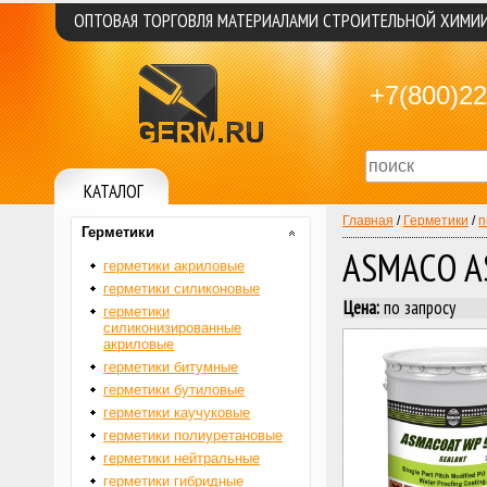
ОПТОВАЯ ТОРГОВЛЯ МАТЕРИАЛАМИ СТРОИТЕЛЬНОЙ ХИМИ
+7(800)22
КАТАЛОГ
Главная
/
Герметики
/
п
Герметики
ASMACO A
герметики акриловые
герметики силиконовые
Цена:
по запросу
герметики
силиконизированные
акриловые
герметики битумные
герметики бутиловые
герметики каучуковые
герметики полиуретановые
герметики нейтральные
герметики гибридные