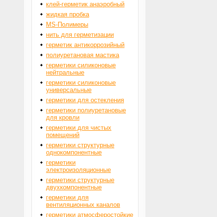
клей-герметик анаэробный
жидкая пробка
MS-Полимеры
нить для герметизации
герметик антикоррозийный
полиуретановая мастика
герметики силиконовые
нейтральные
герметики силиконовые
универсальные
герметики для остекления
герметики полиуретановые
для кровли
герметики для чистых
помещений
герметики структурные
однокомпонентные
герметики
электроизоляционные
герметики структурные
двухкомпонентные
герметики для
вентиляционных каналов
герметики атмосферостойкие