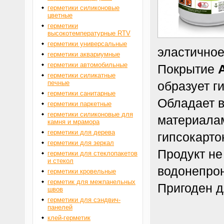
герметики силиконовые
цветные
герметики
высокотемпературные RTV
герметики универсальные
эластичное
герметики аквариумные
герметики автомобильные
Покрытие
герметики силикатные
печные
образует г
герметики санитарные
Обладает в
герметики паркетные
герметики силиконовые для
материалам
камня и мрамора
герметики для дерева
гипсокарто
герметики для зеркал
Продукт не
герметики для стеклопакетов
и стекол
водонепрон
герметики кровельные
герметик для межпанельных
Пригоден д
швов
герметики для сэндвич-
панелей
клей-герметик