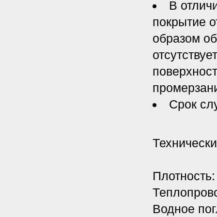
В отлич
покрытие о
образом об
отсутствуе
поверхност
промерзани
Срок сл
Техническ
Плотность: 
Теплопрово
Водное пог