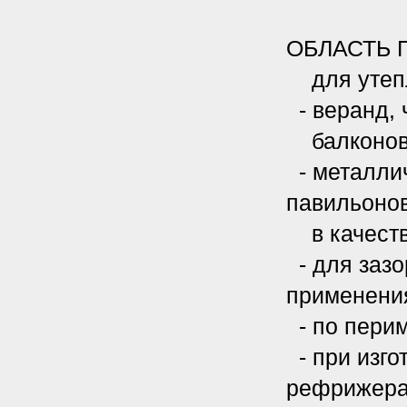
ОБЛАСТЬ
для утеп
- веранд, 
балконов,
- металлич
павильонов
в качеств
- для зазо
применени
- по перим
- при изго
рефрижера