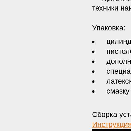
техники н
Упаковка:
цилиндры
пистолет
дополнит
специал
латексн
смазку и
Сборка уст
Инструкци