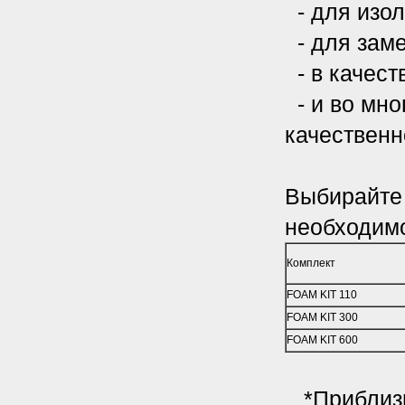
- для изол
- для заме
- в качест
- и во мно
качественн
Выбирайте 
необходим
Комплект
FOAM KIT 110
FOAM KIT 300
FOAM KIT 600
*Приблизит