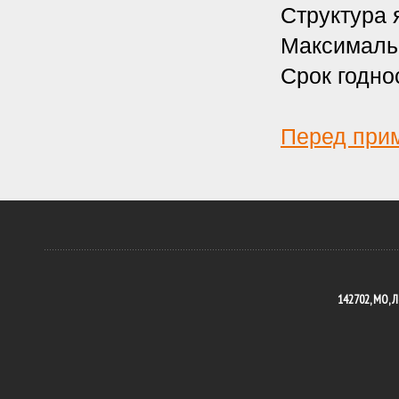
Структура 
Максимальн
Срок годно
Перед при
142702, МО, Л