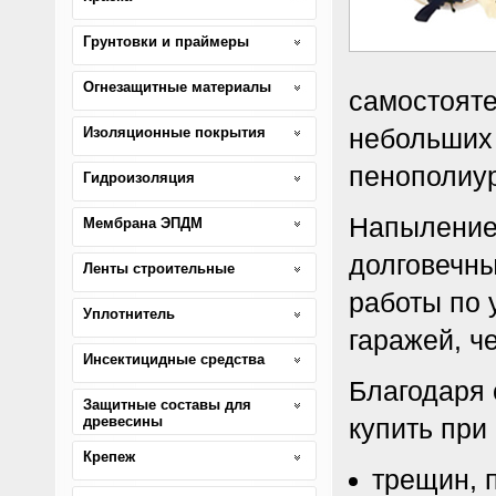
Грунтовки и праймеры
Огнезащитные материалы
самостояте
небольших
Изоляционные покрытия
пенополиур
Гидроизоляция
Напыление
Мембрана ЭПДМ
долговечны
Ленты строительные
работы по 
Уплотнитель
гаражей, ч
Инсектицидные средства
Благодаря
Защитные составы для
древесины
купить при
Крепеж
трещин, 