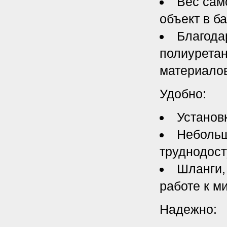
Вес сам
объект в б
Благода
полиуретан
материалов
Удобно:
Установ
Небольш
труднодос
Шланги,
работе к м
Надежно: