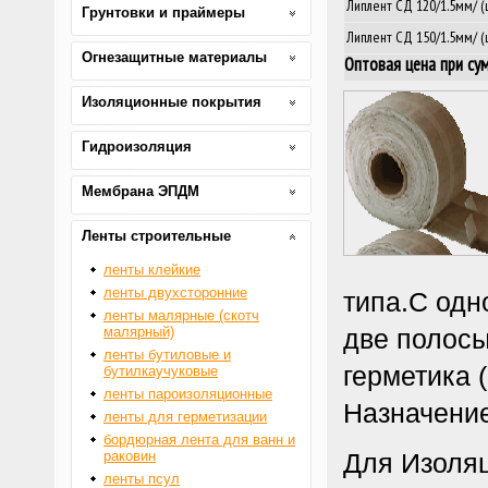
Липлент СД 120/1.5мм/ (
Грунтовки и праймеры
Липлент СД 150/1.5мм/ (
Огнезащитные материалы
Оптовая цена при су
Изоляционные покрытия
Гидроизоляция
Мембрана ЭПДМ
Ленты строительные
ленты клейкие
ленты двухсторонние
типа.С одн
ленты малярные (скотч
малярный)
две полосы
ленты бутиловые и
герметика 
бутилкаучуковые
ленты пароизоляционные
Назначени
ленты для герметизации
бордюрная лента для ванн и
раковин
Для Изоляц
ленты псул