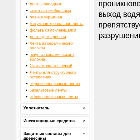
проникнове
ленты фасадные
скотч автомобильный
выход водя
пленка укрывная
препятству
Битумная кровельная лента
фольга самоклеющаяся
разрушени
лента демпферная
лента из керамических
волокон
шнур из керамического
волокна
Скотч стеклотканевый
Ленты для структурного
остекления
гидроизоляционные ленты
базальтовые ленты
стекловолоконные ленты
Уплотнитель
Инсектицидные средства
Защитные составы для
древесины