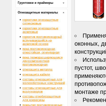
Грунтовки и праймеры
Огнезащитные материалы
герметики огнезащитные
силиконовые
герметики огнезащитные
акриловые
Применя
герметик противопожарный
вспучивающийся на
оконных, д
акриловой основе
пена противопожарная
конструкци
огнестойкая, огнеупорная
пена терморасширяющаяся
Использ
двухкомпонентная
противопожарная
пустот, шв
огнезащита металла
применяют
огнезащита кабеля
составы огнезащитные для
противопож
железобетонных конструкций
составы огнезащитные для
монтаже п
воздуховодов
составы огнебиозащитные
Рекомен
для древесины
покрытия противопожарные