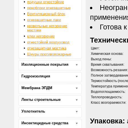
подушки огнестойкие
Неогран
пеноблоки огнезащитные
Вентиляционный блок
применения
огнезащитные лаки
Готова 
кровельные негорючие
мастики
клеи негорючие
Техническ
огнестойкий воздуховод
огнезащитная мастика
Цвет:
Химическая основа:
Шнуры противопожарные
Выход пены:
Изоляционные покрытия
Время схватывания:
Возможность резания:
Полное затвердевание
Гидроизоляция
Термостойкость (после
Температура примене
Мембрана ЭПДМ
Водопоглощаемость:
Теплопроводность:
Ленты строительные
Класс возгораемости:
Уплотнитель
Упаковка:
Инсектицидные средства