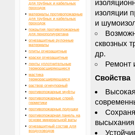
изоляционн
для трубных и кабельных
проходок
изоляции п
материалы противопожарные
для трубных и кабельных
и шумоизо
проходок
покрытия противопожарные
Возможн
для пенополиуретана
огнезащитные рулонные
сквозных т
материалы
плиты огнезащитные
др.
краски огнезащитные
Ремонт 
ленты уплотнительные
терморасширяющиеся
мастика
Свойства
терморасширяющаяся
раствор огнеупорный
Высокая
противопожарные муфты
противопожарные спрей-
современн
герметики
противопожарные подушки
Сохраня
противопожарная панель на
основе минеральной ваты
высыхания
огнезащитный состав для
воздуховодов
Устойчи