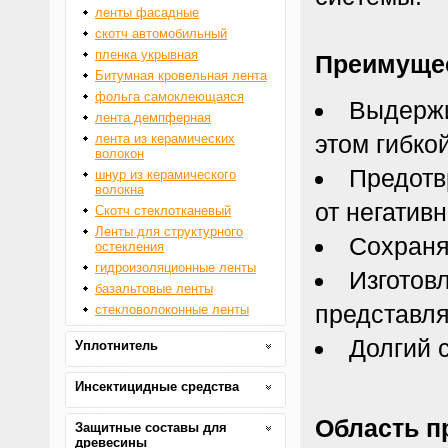
ленты фасадные
скотч автомобильный
пленка укрывная
Преимуще
Битумная кровельная лента
фольга самоклеющаяся
Выдержи
лента демпферная
этом гибкой
лента из керамических
волокон
Предотв
шнур из керамического
волокна
от негатив
Скотч стеклотканевый
Ленты для структурного
Сохраня
остекления
гидроизоляционные ленты
Изготов
базальтовые ленты
представля
стекловолоконные ленты
Долгий 
Уплотнитель
Инсектицидные средства
Область п
Защитные составы для
древесины