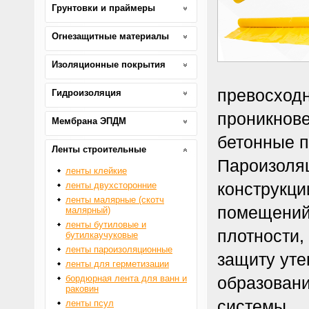
Грунтовки и праймеры
Огнезащитные материалы
Изоляционные покрытия
превосходн
Гидроизоляция
проникнове
Мембрана ЭПДМ
бетонные п
Ленты строительные
Пароизоляц
ленты клейкие
конструкци
ленты двухсторонние
ленты малярные (скотч
помещений.
малярный)
ленты бутиловые и
плотности
бутилкаучуковые
ленты пароизоляционные
защиту уте
ленты для герметизации
бордюрная лента для ванн и
образовани
раковин
системы.
ленты псул