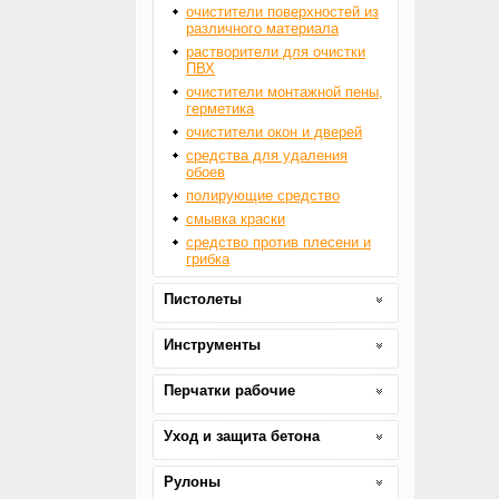
очистители поверхностей из
различного материала
растворители для очистки
ПВХ
очистители монтажной пены,
герметика
очистители окон и дверей
средства для удаления
обоев
полирующие средство
смывка краски
средство против плесени и
грибка
Пистолеты
Инструменты
Перчатки рабочие
Уход и защита бетона
Рулоны