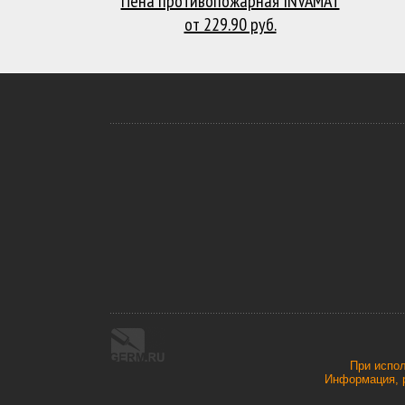
Пена противопожарная INVAMAT
от 229.90 руб.
При испол
Информация, р