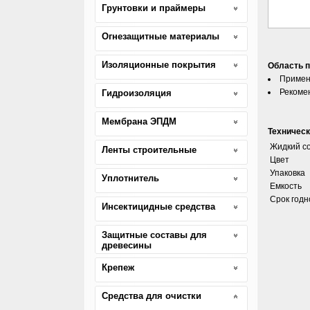
Грунтовки и праймеры
Огнезащитные материалы
Изоляционные покрытия
Область 
Применя
Рекоме
Гидроизоляция
Мембрана ЭПДМ
Техническ
Жидкий с
Ленты строительные
Цвет
Упаковка
Уплотнитель
Емкость
Срок годн
Инсектицидные средства
Защитные составы для
древесины
Крепеж
Средства для очистки