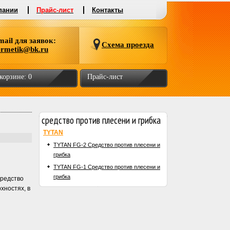
пании
Прайс-лист
Контакты
mail для заявок:
Схема проезда
ermetik@bk.ru
 корзине:
0
Прайс-лист
средство против плесени и грибка
TYTAN
TYTAN FG-2 Средство против плесени и
грибка
TYTAN FG-1 Средство против плесени и
грибка
Средство
хностях, в