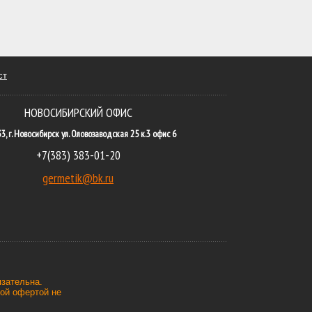
ст
НОВОСИБИРСКИЙ ОФИС
3, г. Новосибирск ул. Оловозаводская 25 к.3 офис 6
+7(383) 383-01-20
germetik@bk.ru
язательна.
ой офертой не