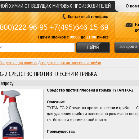
ЬНОЙ ХИМИИ ОТ ВЕДУЩИХ МИРОВЫХ ПРОИЗВОДИТЕЛЕЙ
О ком
Контактный телефон:
E
800)222-96-95
+7(495)646-15-69
g
Прием звонков с
09:00
до
21:00
пн-вс!
Товаров в
Средства для очистки
/
средство против плесени и грибка
G-2 СРЕДСТВО ПРОТИВ ПЛЕСЕНИ И ГРИБКА
запросу
Средство против плесени и грибка TYTAN FG-2
Описание
TYTAN FG-2 Средство против плесени и грибка — 
для удаления грибка и плесени на различных повер
т.ч. бетоне и керамической плитке.
Преимущества