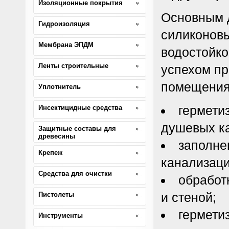
Изоляционные покрытия
Основным 
Гидроизоляция
силиконов
Мембрана ЭПДМ
водостойко
Ленты строительные
успехом пр
помещения
Уплотнитель
гермети
Инсектицидные средства
душевых к
Защитные составы для
древесины
заполне
Крепеж
канализаци
Средства для очистки
обработ
и стеной;
Пистолеты
гермети
Инструменты