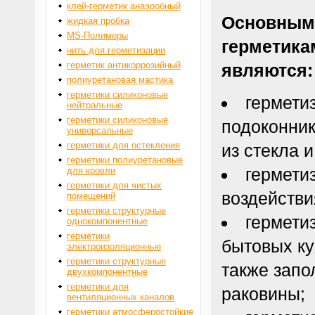
клей-герметик анаэробный
Основным
жидкая пробка
MS-Полимеры
герметика
нить для герметизации
герметик антикоррозийный
являются:
полиуретановая мастика
герметики силиконовые
гермети
нейтральные
герметики силиконовые
подоконник
универсальные
герметики для остекления
из стекла 
герметики полиуретановые
гермети
для кровли
герметики для чистых
воздействи
помещений
герметики структурные
гермети
однокомпонентные
герметики
бытовых ку
электроизоляционные
герметики структурные
также запо
двухкомпонентные
герметики для
раковины;
вентиляционных каналов
герметики атмосферостойкие