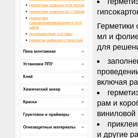
гермети
герметики шовные для полов
гипсокарто
герметики химически стойкие
герметики
самовыравнивающиеся для
Герметики 
швов
инъекционные составы
мл и фолие
герметик виброакустический
для решен
Пена монтажная
заполне
Установки ППУ
проведении
Клей
включая ра
Химический анкер
гермети
рам и коро
Краска
виниловой 
Грунтовки и праймеры
приклеи
Огнезащитные материалы
и другие р