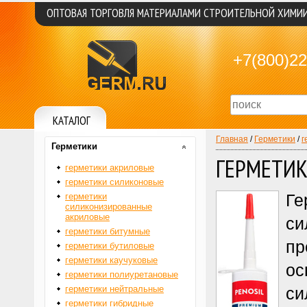
ОПТОВАЯ ТОРГОВЛЯ МАТЕРИАЛАМИ СТРОИТЕЛЬНОЙ ХИМИ
+7(800)22
КАТАЛОГ
Главная
/
Герметики
/
г
Герметики
ГЕРМЕТИ
герметики акриловые
герметики силиконовые
Ге
герметики
силиконизированные
акриловые
си
герметики битумные
пр
герметики бутиловые
герметики каучуковые
ос
герметики полиуретановые
герметики нейтральные
си
герметики гибридные