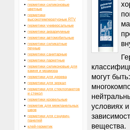
хо
герметики силиконовые
цветные
по
герметики
высокотемпературные RTV
ма
герметики универсальные
герметики аквариумные
пр
герметики автомобильные
вн
герметики силикатные
печные
герметики санитарные
Ге
герметики паркетные
классифици
герметики силиконовые для
камня и мрамора
могут быть
герметики для дерева
герметики для зеркал
многокомп
герметики для стеклопакетов
и стекол
нейтральны
герметики кровельные
условиях и
герметик для межпанельных
швов
зависимост
герметики для сэндвич-
панелей
вещества.
клей-герметик