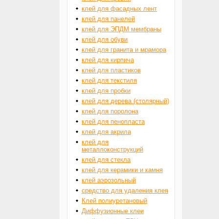
клей для фасадных лент
клей для панелей
клей для ЭПДМ мембраны
клей для обуви
клей для гранита и мрамора
клей для кирпича
клей для пластиков
клей для текстиля
клей для пробки
клей для дерева (столярный)
клей для поролона
клей для пенопласта
клей для акрила
клей для
металлоконструкций
клей для стекла
клей для керамики и камня
клей аэрозольный
средство для удаления клея
Клей полиуретановый
Диффузионные клеи