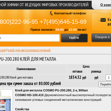
ЬНОЙ ХИМИИ ОТ ВЕДУЩИХ МИРОВЫХ ПРОИЗВОДИТЕЛЕЙ
О ком
Контактный телефон:
E
800)222-96-95
+7(495)646-15-69
g
Прием звонков с
09:00
до
21:00
пн-вс!
Товаров в
Клей
/
клей для металлоконструкций
U-200.280 КЛЕЙ ДЛЯ МЕТАЛЛА
Цена
Наименование
оптовая
розница
1834.32
00.280 Клей для металла
руб
руб
ена при сумме заказа от 80.000 рублей
Клей для металла COSMO PU-200.280, 2-к, 900мл
COSMO HD-100.410
Двухкомпонентный высокопрочный полиуретан
склеивания угловых соединений металлических конструкций.
Свойства