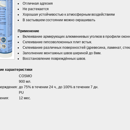
Отличная адгезия
Не растекается
Хорошая устойчивостью к атмосферным воздействиям
В застывшем состоянии можно окрашивать
Применение
Вклеивание армирующих алюминиевых уголков в профили оконн
Склеивание гипсоволоконных плит встык.
Склеивание различных поверхностей (древесина, ламинат, ст
Заполнение монтажных швов шириной до 8мм.
Восстановление повреждённых швов.
ие характеристики
COSMO
900 мл.
верждения:
до 75% в течении 24 ч., до 100% в течении 7 дн.
PU
ения:
12 мес.