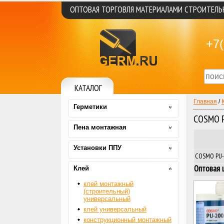
ОПТОВАЯ ТОРГОВЛЯ МАТЕРИАЛАМИ СТРОИТЕЛ
+7(
КАТАЛОГ
Главная
/
Герметики
COSMO P
Пена монтажная
Установки ППУ
COSMO PU-2
Оптовая ц
Клей
клей монтажный
(строительный)
универсальный
клей универсальный
конструкционный монтажный