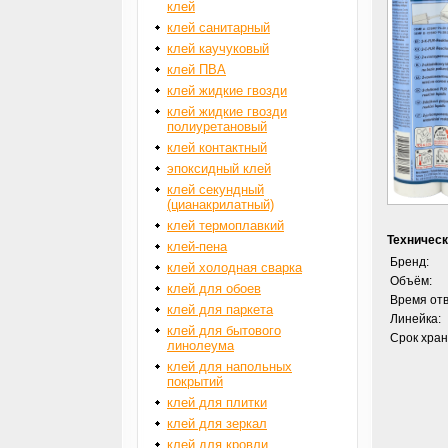
клей
клей санитарный
клей каучуковый
клей ПВА
клей жидкие гвозди
клей жидкие гвозди
полиуретановый
клей контактный
эпоксидный клей
клей секундный
(цианакрилатный)
клей термоплавкий
Техническ
клей-пена
Бренд:
клей холодная сварка
Объём:
клей для обоев
Время от
клей для паркета
Линейка:
клей для бытового
Срок хран
линолеума
клей для напольных
покрытий
клей для плитки
клей для зеркал
клей для кровли