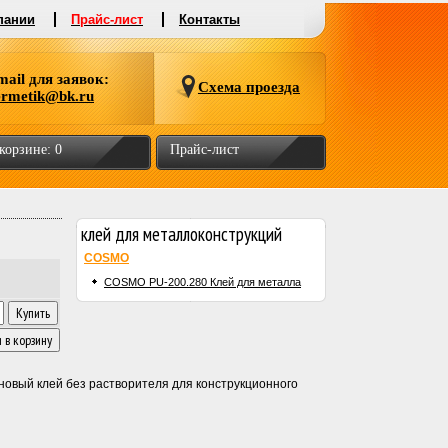
пании
Прайс-лист
Контакты
mail для заявок:
Схема проезда
ermetik@bk.ru
 корзине:
0
Прайс-лист
клей для металлоконструкций
COSMO
COSMO PU-200.280 Клей для металла
овый клей без растворителя для конструкционного