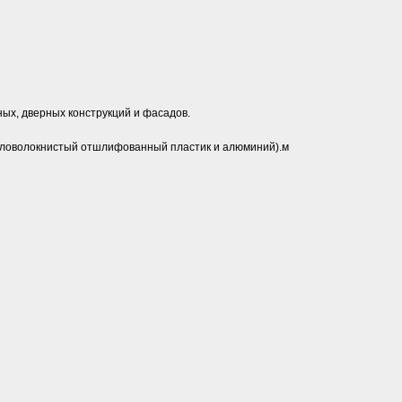
ых, дверных конструкций и фасадов.
екловолокнистый отшлифованный пластик и алюминий).м