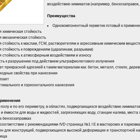
воздействию химикатов (например, бензозаправок, 
Преимущества
Однокомпонентный герметик готовый к примен
я химическая стойкость
я механическая стойкость
я стойкость к маслам, ГСМ, растворителям и агрессивным химическим вещест
я стойкость к повреждениям (царапинам, разрывам)
я стойкость к атмосферным воздействиям и износу
сть к разрушению под действием ультрафиолетового излучения
т прекрасной адгезией к таким материалам как: бетон, металл, стекло, дерево
ходные свойства при нанесении
лзает
тикального и горизонтального нанесения
применения
полу и по его периметру, в областях, подвергающихся воздействию химикато
и ёмкости для воды и жидкостей, загрязняющих воду, станции налива, места
а бензозаправках
соответствии с рекомендациями IVD страница №1 I E в мастерских и парковка
ен для конструкций, подвергающихся высокой деформации и транспортной на
лища