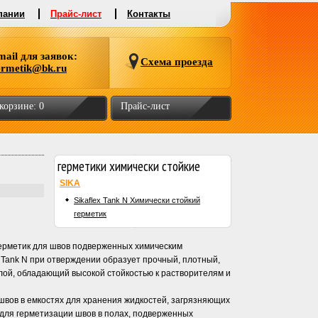
пании
Прайс-лист
Контакты
mail для заявок:
Схема проезда
ermetik@bk.ru
 корзине:
0
Прайс-лист
герметики химически стойкие
SIKA
Sikaflex Tank N Химически стойкий
герметик
ерметик для швов подверженных химическим
x Tank N при отверждении образует прочный, плотный,
ой, обладающий высокой стойкостью к растворителям и
вов в емкостях для хранения жидкостей, загрязняющих
е для герметизации швов в полах, подверженных