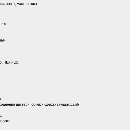
парковок, мастерских).
ению
вам
, ПВХ и др.
в
 хранения цистерн, бочек и сдерживающих дамб
х
грузки