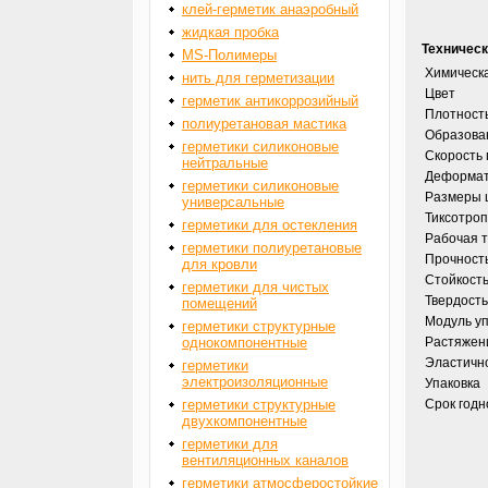
клей-герметик анаэробный
жидкая пробка
Техническ
MS-Полимеры
Химическ
нить для герметизации
Цвет
герметик антикоррозийный
Плотност
полиуретановая мастика
Образова
герметики силиконовые
Скорость
нейтральные
Деформат
герметики силиконовые
Размеры 
универсальные
Тиксотроп
герметики для остекления
Рабочая 
герметики полиуретановые
Прочност
для кровли
Стойкость
герметики для чистых
Твердость
помещений
Модуль уп
герметики структурные
однокомпонентные
Растяжен
Эластичн
герметики
электроизоляционные
Упаковка
герметики структурные
Срок годн
двухкомпонентные
герметики для
вентиляционных каналов
герметики атмосферостойкие