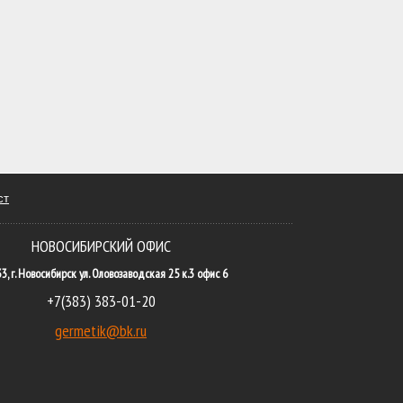
ст
НОВОСИБИРСКИЙ ОФИС
3, г. Новосибирск ул. Оловозаводская 25 к.3 офис 6
+7(383) 383-01-20
germetik@bk.ru