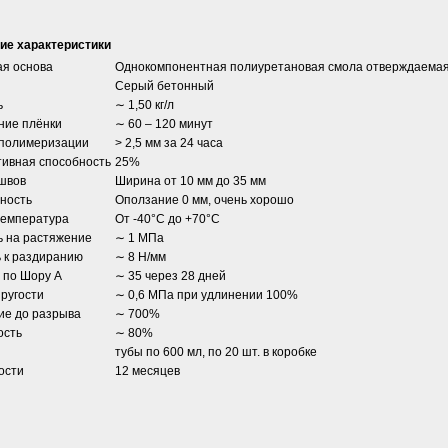
ие характеристики
ая основа
Однокомпонентная полиуретановая смола отверждаемая 
Серый бетонный
ь
∼ 1,50 кг/л
ние плёнки
∼ 60 – 120 минут
 полимеризации
> 2,5 мм за 24 часа
ивная способность
25%
швов
Ширина от 10 мм до 35 мм
ность
Оползание 0 мм, очень хорошо
температура
От -40°C до +70°C
ь на растяжение
∼ 1 МПа
 к раздиранию
∼ 8 Н/мм
 по Шору А
∼ 35 через 28 дней
ругости
∼ 0,6 МПа при удлинении 100%
ие до разрыва
∼ 700%
ость
∼ 80%
тубы по 600 мл, по 20 шт. в коробке
ости
12 месяцев