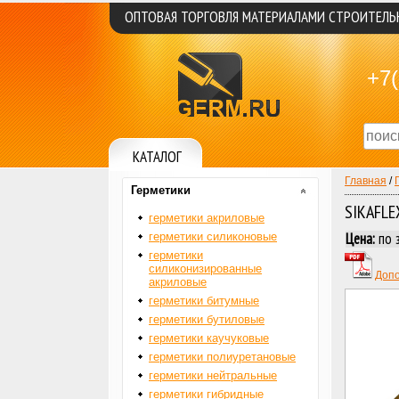
ОПТОВАЯ ТОРГОВЛЯ МАТЕРИАЛАМИ СТРОИТЕЛ
+7(
КАТАЛОГ
Главная
/
Герметики
SIKAFL
герметики акриловые
Цена:
по 
герметики силиконовые
герметики
силиконизированные
Допо
акриловые
герметики битумные
герметики бутиловые
герметики каучуковые
герметики полиуретановые
герметики нейтральные
герметики гибридные