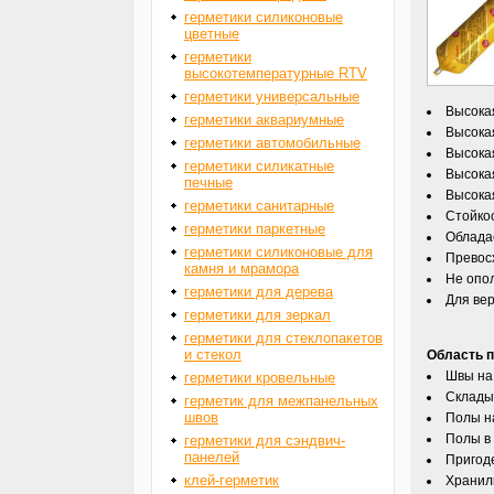
герметики силиконовые
цветные
герметики
высокотемпературные RTV
герметики универсальные
Высока
герметики аквариумные
Высока
герметики автомобильные
Высока
герметики силикатные
Высока
печные
Высока
герметики санитарные
Стойко
герметики паркетные
Обладае
герметики силиконовые для
Превос
камня и мрамора
Не опо
герметики для дерева
Для вер
герметики для зеркал
герметики для стеклопакетов
и стекол
Область 
Швы на 
герметики кровельные
Склады 
герметик для межпанельных
швов
Полы н
Полы в 
герметики для сэндвич-
панелей
Пригод
клей-герметик
Храни