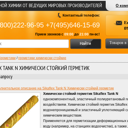
ЬНОЙ ХИМИИ ОТ ВЕДУЩИХ МИРОВЫХ ПРОИЗВОДИТЕЛЕЙ
О ком
Контактный телефон:
E
800)222-96-95
+7(495)646-15-69
g
Прием звонков с
09:00
до
21:00
пн-вс!
Товаров в
Герметики
/
герметики химически стойкие
EX TANK N ХИМИЧЕСКИ СТОЙКИЙ ГЕРМЕТИК
запросу
лнительное описание на Sikaflex Tank N Химически стойкий герметик
Химически стойкий герметик Sikaflex Tank N
однокомпонентный, эластичный полиуретановый г
воздействиям. Химически стойкий герметик Sikafle
водонепроницаемый и эластичный уплотняющий сл
химическим веществам.
Применяется для герметизации деформационных ш
воду (например, на станциях водоочистки), а такж