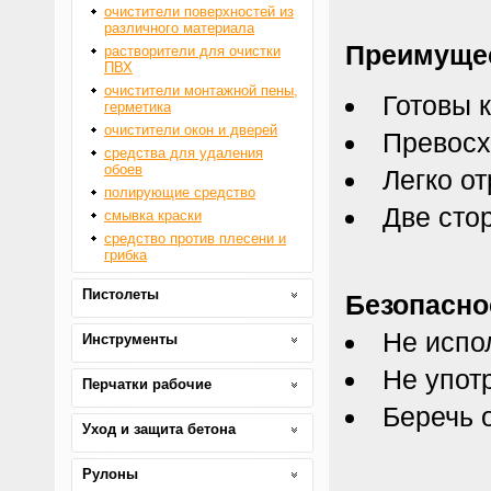
очистители поверхностей из
различного материала
Преимуще
растворители для очистки
ПВХ
очистители монтажной пены,
Готовы 
герметика
очистители окон и дверей
Превосх
средства для удаления
обоев
Легко о
полирующие средство
Две сто
смывка краски
средство против плесени и
грибка
Пистолеты
Безопасно
Не испо
Инструменты
Не упот
Перчатки рабочие
Беречь о
Уход и защита бетона
Рулоны